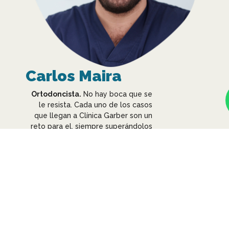
Carlos Maira
Ortodoncista.
No hay boca que se
le resista. Cada uno de los casos
que llegan a Clínica Garber son un
reto para el, siempre superándolos
con creces.
Minucioso en la técnica y atento al
más mínimo detalle necesario para
conseguir el resultado esperado, es
todo un profesional a la hora de
corregir toda mordida deficiente u
oclusión dental defectuosa que se
nos presente.