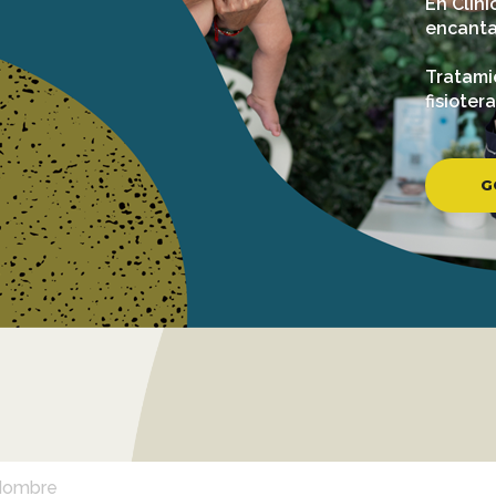
En Clíni
encanta
Tratamie
fisiotera
G