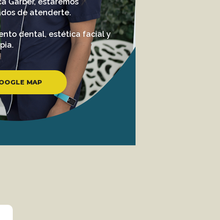
ca Garber, estaremos
dos de atenderte.
nto dental, estética facial y
pia.
OOGLE MAP